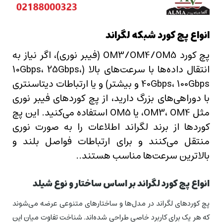
انواع پچ کورد شبکه لگراند
پچ کورد OM3/OM4/OM5 (فیبر نوری)، اگر نیاز به
انتقال داده‌ها با سرعت‌های بالا (10Gbps، 25Gbps،
40Gbps، 100Gbps و بیشتر) و یا ارتباطات دیتاسنتری
با دوراهی‌های بزرگ دارید، از پچ کوردهای فیبر نوری
مثل OM3، OM4، یا OM5 استفاده می‌کنید. این پچ
کوردها از برند لگراند اطلاعات را به صورت نوری
منتقل می‌کنند و برای ارتباطات فواصل بلند و
بالاترین سرعت‌ها مناسب هستند..
انواع پچ کورد لگراند بر اساس ساختار و نوع شیلد
پچ کوردهای لگراند در مدل‌ها و ساختارهای متنوعی عرضه می‌شوند
که هر یک برای کاربرد خاصی طراحی شده‌اند. شناخت تفاوت میان این