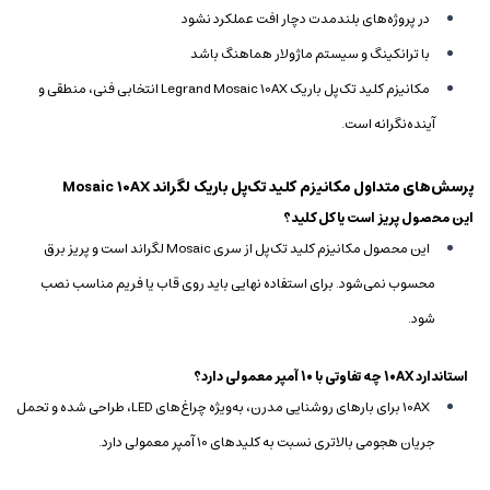
در پروژه‌های بلندمدت دچار افت عملکرد نشود
با ترانکینگ و سیستم ماژولار هماهنگ باشد
مکانیزم کلید تک‌پل باریک Legrand Mosaic 10AX انتخابی فنی، منطقی و
آینده‌نگرانه است.
پرسش‌های متداول مکانیزم کلید تک‌پل باریک لگراند Mosaic 10AX
این محصول پریز است یا کل کلید؟
این محصول مکانیزم کلید تک‌پل از سری Mosaic لگراند است و پریز برق
محسوب نمی‌شود. برای استفاده نهایی باید روی قاب یا فریم مناسب نصب
شود.
استاندارد 10AX چه تفاوتی با 10 آمپر معمولی دارد؟
10AX برای بارهای روشنایی مدرن، به‌ویژه چراغ‌های LED، طراحی شده و تحمل
جریان هجومی بالاتری نسبت به کلیدهای 10 آمپر معمولی دارد.