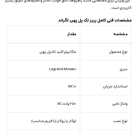
این ویژگی برای فضاهایی مانند راهروها، اتاق خواب، دفاتر و محیط‌های کم‌نور بسیار
کاربردی است.
مشخصات فنی کامل پریز تک پل پهن لگراند
مشخصه
مقدار
نوع محصول
مکانیزم کلید تک‌پل پهن
سری
Legrand Mosaic
استاندارد جریان
10 AX
ولتاژ نامی
250 ولت AC
نوع نصب
توکار یا روکار (با فریم مناسب)