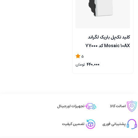
کلید تک‌پل باریک لگراند
Mosaic 10AX کد 77000
5
440,000
تومان
اصالت کالا
تجهیزات اورجینال
پشتیبانی فوری
تضمین کیفیت