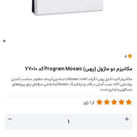
5
مکانیزم دو ماژول (پهن) Program Mosaic کد 77010
مکانیزم کلید تک‌پل پهن لگراند Mosaic 10AX با بدنه پلی‌کربنات مقاوم، مناسب کنترل
روشنایی LED، نصب آسان در قاب و ترانکینگ Mosaic و انتخابی حرفه‌ای برای پروژه‌های
مسکونی و تجاری است.
از
1
رای