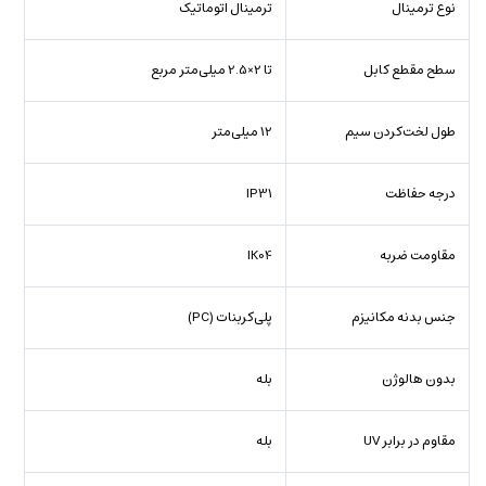
نوع ترمینال
ترمینال اتوماتیک
سطح مقطع کابل
تا 2×2.5 میلی‌متر مربع
طول لخت‌کردن سیم
12 میلی‌متر
درجه حفاظت
IP31
مقاومت ضربه
IK04
جنس بدنه مکانیزم
پلی‌کربنات (PC)
بدون هالوژن
بله
مقاوم در برابر UV
بله