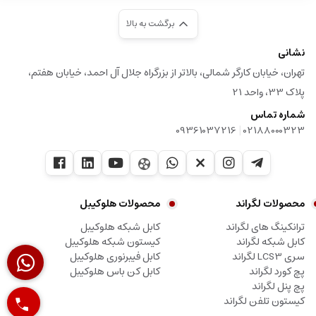
برگشت به بالا
نشانی
تهران، خیابان کارگر شمالی، بالاتر از بزرگراه جلال آل احمد، خیابان هفتم،
پلاک 33، واحد 21
شماره تماس
|
09361037216
02188000323
محصولات لگراند
محصولات هلوکیبل
ترانکینگ های لگراند
کابل شبکه هلوکیبل
کابل شبکه لگراند
کیستون شبکه هلوکیبل
سری LCS3 لگراند
کابل فیبرنوری هلوکیبل
پچ کورد لگراند
کابل کن باس هلوکیبل
پچ پنل لگراند
کیستون تلفن لگراند