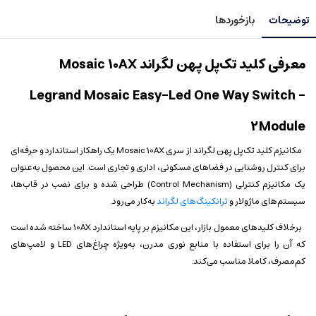
توضیحات
بازخوردها
معرفی کلید تک‌پل پهن لگراند Mosaic 10AX
Legrand Mosaic Easy-Led One Way Switch –
2Module
مکانیزم کلید تک‌پل پهن لگراند از سری Mosaic 10AX یک راهکار استاندارد و حرفه‌ای
برای کنترل روشنایی در فضاهای مسکونی، اداری و تجاری است. این محصول به‌عنوان
یک مکانیزم کنترلی (Control Mechanism) طراحی شده و برای نصب در قاب‌ها،
سیستم‌های ماژولار و
ترانکینگ‌های لگراند
به‌کار می‌رود.
برخلاف کلیدهای معمول بازار، این مکانیزم بر پایه استاندارد 10AX ساخته شده است
که آن را برای استفاده با منابع نوری مدرن، به‌ویژه چراغ‌های LED و لامپ‌های
کم‌مصرف، کاملا مناسب می‌کند.