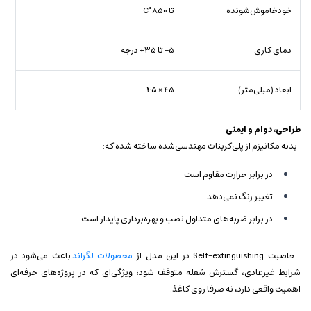
خودخاموش‌شونده
تا 850°C
دمای کاری
5- تا 35+ درجه
ابعاد (میلی‌متر)
45 × 45
طراحی، دوام و ایمنی
بدنه مکانیزم از پلی‌کربنات مهندسی‌شده ساخته شده که:
در برابر حرارت مقاوم است
تغییر رنگ نمی‌دهد
در برابر ضربه‌های متداول نصب و بهره‌برداری پایدار است
خاصیت Self-extinguishing در این مدل از
محصولات لگراند
باعث می‌شود در
شرایط غیرعادی، گسترش شعله متوقف شود؛ ویژگی‌ای که در پروژه‌های حرفه‌ای
اهمیت واقعی دارد، نه صرفا روی کاغذ.