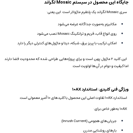
جایگاه این محصول در سیستم Mosaic لگراند
سری Mosaic لگراند یک پلتفرم ماژولار است. این یعنی:
مکانیزم به‌صورت جداگانه عرضه می‌شود
روی انواع قاب، فریم و ترانکینگ Mosaic نصب می‌شود
امکان ترکیب با پریز برق، شبکه، دیتا و ماژول‌های کنترلی دیگر را دارد
این کلید 2 ماژول پهن است و برای پروژه‌هایی طراحی شده که محدودیت فضا دارند
اما کیفیت و دوام در آن‌ها اولویت است.
ویژگی فنی کلیدی: استاندارد 10AX
استاندارد 10AX تفاوت اصلی این محصول با کلیدهای 10 آمپر معمولی است.
10AX به‌طور خاص برای:
جریان‌های هجومی (Inrush Current)
بارهای روشنایی مدرن