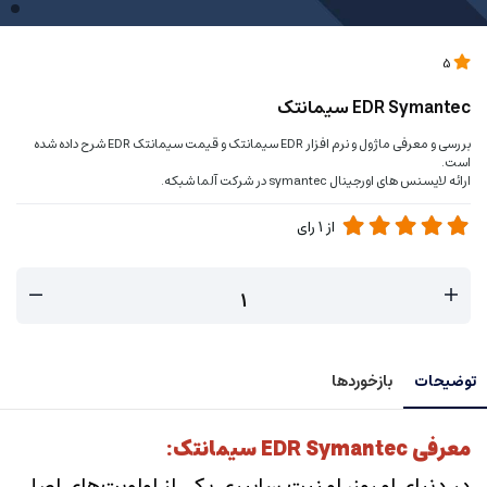
5
EDR Symantec سیمانتک
بررسی و معرفی ماژول و نرم افزار EDR سیمانتک و قیمت سیمانتک EDR شرح داده شده
است.
ارائه لایسنس های اورجینال symantec در شرکت آلما شبکه.
از
1
رای
توضیحات
بازخوردها
معرفی EDR Symantec سیمانتک:
در دنیای امروز، امنیت سایبری یکی از اولویت‌های اصلی