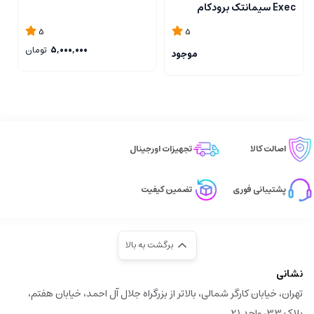
Exec سیمانتک برودکام
t
on
5
5
5,000,000
تومان
موجود
اصالت کالا
تجهیزات اورجینال
پشتیبانی فوری
تضمین کیفیت
برگشت به بالا
نشانی
تهران، خیابان کارگر شمالی، بالاتر از بزرگراه جلال آل احمد، خیابان هفتم،
پلاک 33، واحد 21