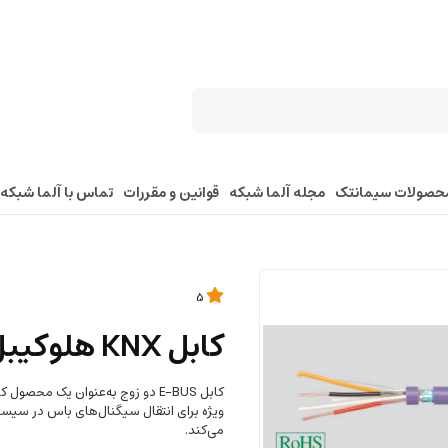
حصولات سیمانتک
مجله آلما شبکه
قوانین و مقررات
تماس با آلما شبکه
5
کابل KNX هلوکیبل - کد 81663
کابل E-BUS دو زوج به‌عنوان یک 
می‌کند.