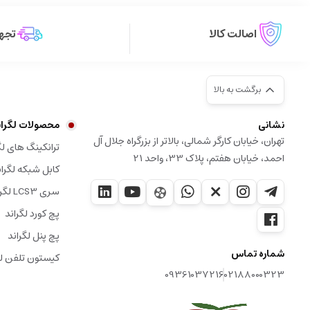
اصالت کالا
تجهی
برگشت به بالا
نشانی
محصولات لگران
تهران، خیابان کارگر شمالی، بالاتر از بزرگراه جلال آل
ترانکینگ های لگ
احمد، خیابان هفتم، پلاک 33، واحد 21
کابل شبکه لگران
سری LCS3 لگراند
پچ کورد لگراند
پچ پنل لگراند
شماره تماس
کیستون تلفن لگ
09361037216
02188000323