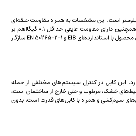
، کابل 81663 دارای امپدانس مشخصه 100 اهم و مقاومت هادی حداکثر 73.2 اهم بر کیلومتر است. این مشخصات به همراه مقاومت حلقه‌ای
146 اهم بر کیلومتر و ظرفیت متقابل 100 نانوفاراد بر کیلومتر، عملکرد الکتریکی مطمئنی را ارائه می‌دهد. کابل همچنین دارای مقاومت عایقی حداقل 0.1 گیگااهم بر
کیلومتر و ولتاژ تست 4 کیلوولت است که نشان‌دهنده دوام و ایمنی بالای آن در برابر شرایط کاری مختلف است. این محصول با استانداردهای EIB و EN 50265-2-1 سازگار
 را دارد. این کابل در کنترل سیستم‌های مختلفی از جمله
ر محیط‌های خشک، مرطوب و حتی خارج از ساختمان است،
‌های سیم‌کشی و همراه با کابل‌های قدرت است، بدون