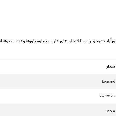
مقدار
Legrand
0 327 78
Cat6A