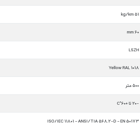
51 kg/km
60 mm
LSZH
Yellow RAL 1018
500 متر
-20 تا +60°C
ISO/IEC 11801 – ANSI/TIA 568.2-D – EN 50173