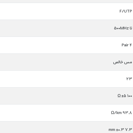
F/UTP
تا 500MHz
4 Pair
مس خالص
23
100 ±5 Ω
93.8 Ω/km
7.3 ±0.3 mm