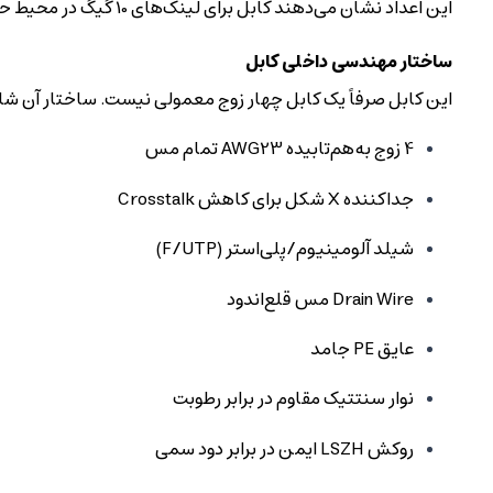
این اعداد نشان می‌دهند کابل برای لینک‌های 10 گیگ در محیط حرفه‌ای کاملاً مهندسی شده است.
ساختار مهندسی داخلی کابل
این کابل صرفاً یک کابل چهار زوج معمولی نیست. ساختار آن شا
4 زوج به‌هم‌تابیده AWG23 تمام مس
جداکننده X شکل برای کاهش Crosstalk
شیلد آلومینیوم/پلی‌استر (F/UTP)
Drain Wire مس قلع‌اندود
عایق PE جامد
نوار سنتتیک مقاوم در برابر رطوبت
روکش LSZH ایمن در برابر دود سمی