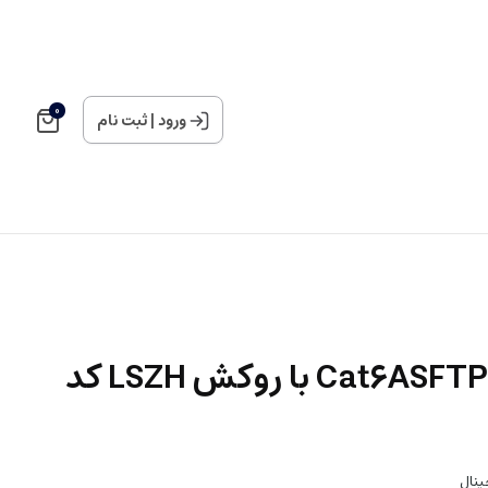
0
ورود
|
ثبت نام
کابل شبکه لگراند Cat6ASFTP با روکش LSZH کد