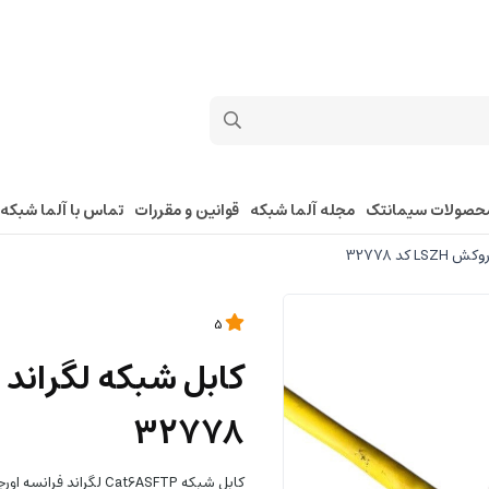
حصولات سیمانتک
مجله آلما شبکه
قوانین و مقررات
تماس با آلما شبکه
5
32778
کابل شبکه Cat6ASFTP لگراند فرانسه اورجینال