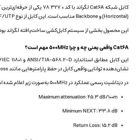
(Horizontal) و Backbone مناسب است. این کابل از نوع F/UTP با روکش LSZH بوده و برای پروژه‌هایی طراحی شده که پایداری سیگنال، ایمنی در برابر آتش و پشتیبانی از PoE++ اهمیت حیاتی دارند.
این محصول بخشی از سیستم کابل‌کشی ساخت‌یافته لگراند بوده و ب
Cat6A واقعی یعنی چه و چرا 500MHz مهم است؟
نشان‌دهنده توانایی واقعی کابل در حفظ پارامترهایی مانند NEXT، Return Loss و ACRF در طول لینک کامل است.
در دیتاشیت رسمی عملکرد در 500MHz به‌صورت زیر اعلام شده است:
Maximum attenuation: 45.3 dB/100m
Minimum NEXT: 33.8 dB
Return Loss: 15.2 dB