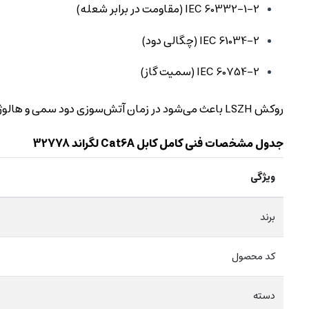
IEC 60332-1-2 (مقاومت در برابر شعله)
IEC 61034-2 (چگالی دود)
IEC 60754-2 (سمیت گاز)
روکش LSZH باعث می‌شود در زمان آتش‌سوزی دود سمی و هالوژن آزاد نشود و برای ساختمان‌های اداری، بیمارستان‌ها و دیتاسنترها انتخاب استاندارد باشد.
جدول مشخصات فنی کامل کابل Cat6A لگراند 32778
ویژگی
برند
کد محصول
دسته