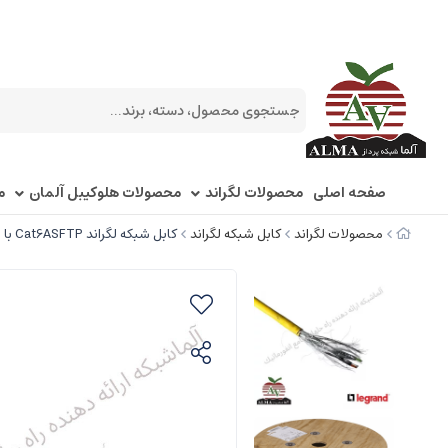
صفحه اصلی
محصولات لگراند
محصولات هلوکیبل آلمان
م
محصولات لگراند
کابل شبکه لگراند
کابل شبکه لگراند Cat6ASFTP با روکش LSZH کد 32778