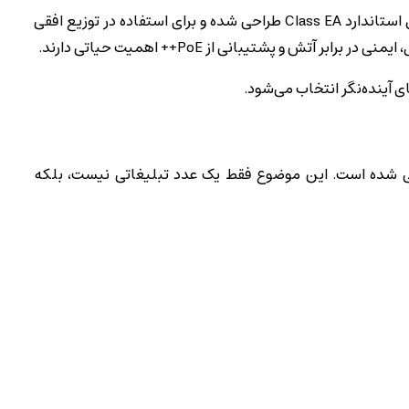
کابل شبکه Cat6A لگراند با کد 0 327 78 یکی از حرفه‌ای‌ترین کابل‌های مسی برای زیرساخت شبکه‌های 10 گیگابیتی است که مطابق استاندارد Class EA طراحی شده و برای استفاده در توزیع افقی
 آینده‌نگر انتخاب می‌شود.
استاندارد ANSI/TIA-568.2-D و ISO/IEC 11801 تا فرکانس 500MHz تست شده است و برای 10GBase-T طراحی شده است. این موضوع فقط یک عدد تبلیغاتی نیست، بلکه