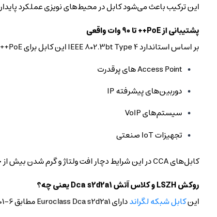
این ترکیب باعث می‌شود کابل در محیط‌های نویزی عملکرد پایدار
پشتیبانی از PoE++ تا 90 وات واقعی
بر اساس استاندارد IEEE 802.3bt Type 4 این کابل برای PoE++ تا 90W سازگار است. این موضوع برای استفاده در تجهیزات زیر اهمیت دارد:
Access Point های پرقدرت
دوربین‌های پیشرفته IP
سیستم‌های VoIP
تجهیزات IoT صنعتی
کابل‌های CCA در این شرایط دچار افت ولتاژ و گرم شدن بیش از حد می‌شوند، اما کابل تمام مس لگراند برای این بار طراحی شده است.
روکش LSZH و کلاس آتش Dca s2d2a1 یعنی چه؟
این
کابل شبکه لگراند
دارای Euroclass Dca s2d2a1 مطابق EN 13501-6 است و تست‌های زیر را پاس کرده است: