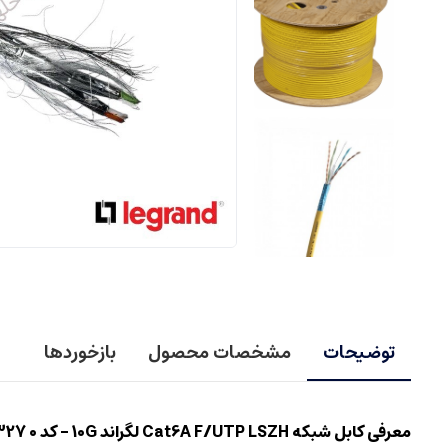
توضیحات
مشخصات محصول
بازخوردها
معرفی کابل شبکه Cat6A F/UTP LSZH لگراند 10G – کد 0 327 78