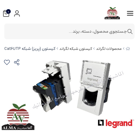
0
جستجوی محصول، دسته، برند...
کیستون (پریز) شبکه Cat6UTP لگراند (باریک) 1 ماژول 76561
محصولات لگراند
کیستون شبکه لگراند