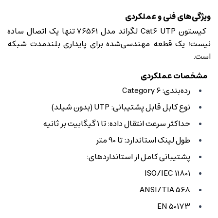
ویژگی‌های فنی و عملکردی
کیستون Cat6 UTP لگراند مدل 76561 تنها یک اتصال ساده
نیست؛ یک قطعه مهندسی‌شده برای پایداری بلندمدت شبکه
است.
مشخصات عملکردی
رده‌بندی: Category 6
نوع کابل قابل پشتیبانی: UTP (بدون شیلد)
حداکثر سرعت انتقال داده: تا 1 گیگابیت بر ثانیه
طول لینک استاندارد: تا 90 متر
پشتیبانی کامل از استانداردهای:
ISO/IEC 11801
ANSI/TIA 568
EN 50173