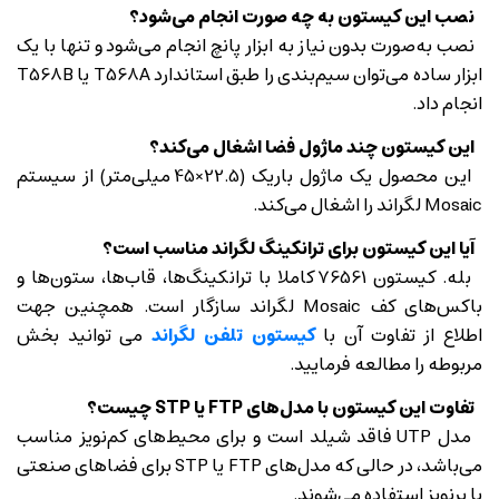
نصب این کیستون به چه صورت انجام می‌شود؟
نصب به‌صورت بدون نیاز به ابزار پانچ انجام می‌شود و تنها با یک
ابزار ساده می‌توان سیم‌بندی را طبق استاندارد T568A یا T568B
انجام داد.
این کیستون چند ماژول فضا اشغال می‌کند؟
این محصول یک ماژول باریک (22.5×45 میلی‌متر) از سیستم
Mosaic لگراند را اشغال می‌کند.
آیا این کیستون برای ترانکینگ لگراند مناسب است؟
بله. کیستون 76561 کاملا با ترانکینگ‌ها، قاب‌ها، ستون‌ها و
باکس‌های کف Mosaic لگراند سازگار است. همچنین جهت
اطلاع از تفاوت آن با
کیستون تلفن لگراند
می توانید بخش
مربوطه را مطالعه فرمایید.
تفاوت این کیستون با مدل‌های FTP یا STP چیست؟
مدل UTP فاقد شیلد است و برای محیط‌های کم‌نویز مناسب
می‌باشد، در حالی که مدل‌های FTP یا STP برای فضاهای صنعتی
یا پرنویز استفاده می‌شوند.