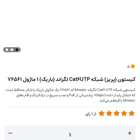
5
کیستون (پریز) شبکه Cat6UTP لگراند (باریک) 1 ماژول 76561
کیستون شبکه Cat6 UTP لگراند Mosaic کد 76561 یک ماژول باریک با شاتر محافظ است
که انتقال پایدار داده تا 1Gbps، پشتیبانی از PoE و نصب سریع در ترانکینگ و قاب‌های
Mosaic را فراهم می‌کند.
از
1
رای