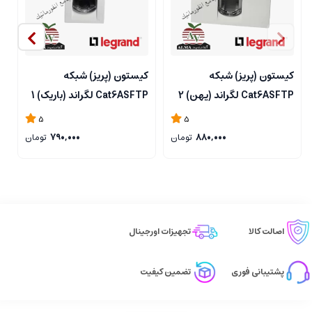
کیستون (پریز) شبکه
کیستون (پریز) شبکه
ک
Cat6ASFTP لگراند (پهن) 2
Cat6ASFTP لگراند (باریک) 1
ماژول 76576
ماژول 76573
ما
5
5
880,000
تومان
790,000
تومان
اصالت کالا
تجهیزات اورجینال
پشتیبانی فوری
تضمین کیفیت