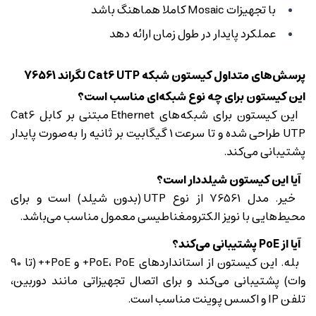
با تجهیزات Mosaic کاملا هماهنگ باشد
عملکرد پایدار در طول زمان ارائه دهد
پرسش‌های متداول کیستون شبکه Cat6 UTP لگراند 76561
این کیستون برای چه نوع شبکه‌ای مناسب است؟
این کیستون برای شبکه‌های Ethernet مبتنی بر کابل Cat6
UTP طراحی شده و تا سرعت 1 گیگابیت بر ثانیه را به‌صورت پایدار
پشتیبانی می‌کند.
آیا این کیستون شیلددار است؟
خیر. مدل 76561 از نوع UTP (بدون شیلد) است و برای
محیط‌هایی با نویز الکترومغناطیسی معمول مناسب می‌باشد.
آیا از PoE پشتیبانی می‌کند؟
بله. این کیستون از استانداردهای PoE، PoE+ و PoE++ (تا 90
وات) پشتیبانی می‌کند و برای اتصال تجهیزاتی مانند دوربین،
تلفن IP و اکسس پوینت مناسب است.