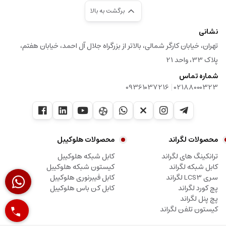
برگشت به بالا
نشانی
تهران، خیابان کارگر شمالی، بالاتر از بزرگراه جلال آل احمد، خیابان هفتم،
پلاک 33، واحد 21
شماره تماس
|
09361037216
02188000323
محصولات لگراند
محصولات هلوکیبل
ترانکینگ های لگراند
کابل شبکه هلوکیبل
کابل شبکه لگراند
کیستون شبکه هلوکیبل
سری LCS3 لگراند
کابل فیبرنوری هلوکیبل
پچ کورد لگراند
کابل کن باس هلوکیبل
پچ پنل لگراند
کیستون تلفن لگراند