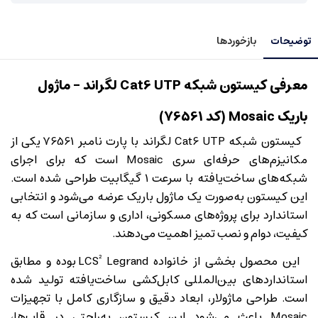
توضیحات
بازخوردها
معرفی کیستون شبکه Cat6 UTP لگراند – ماژول
باریک Mosaic (کد 76561)
کیستون شبکه Cat6 UTP لگراند با پارت نامبر 76561 یکی از
مکانیزم‌های حرفه‌ای سری Mosaic است که برای اجرای
شبکه‌های ساخت‌یافته با سرعت 1 گیگابیت طراحی شده است.
این کیستون به‌صورت یک ماژول باریک عرضه می‌شود و انتخابی
استاندارد برای پروژه‌های مسکونی، اداری و سازمانی است که به
کیفیت، دوام و نصب تمیز اهمیت می‌دهند.
این محصول بخشی از خانواده LCS² Legrand بوده و مطابق
استانداردهای بین‌المللی کابل‌کشی ساخت‌یافته تولید شده
است. طراحی ماژولار، ابعاد دقیق و سازگاری کامل با تجهیزات
Mosaic باعث می‌شود این کیستون به‌راحتی در قاب‌ها،