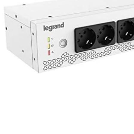
پچ کورد 2 متری Cat6ASFTP
لگراند 51781
میلیمتر 10427
5
490,000
تومان