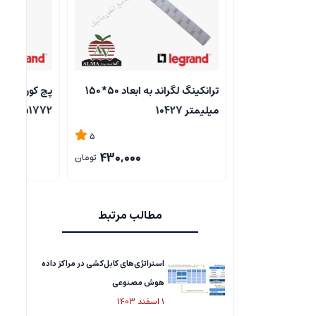
ترانکینگ لگراند به ابعاد 50*150
پچ کورد 1 متری Cat6UTP لگراند
مکانیزم (پریز
77210
51772
5
5
480,000
430,000
تومان
تومان
مطالب مرتبط
استراتژی‌های کابل‌کشی در مراکز داده
هوش مصنوعی
1
اسفند
1403