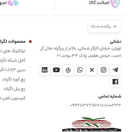
اصالت کالا
تجهی
برگشت به بالا
نشانی
محصولات لگران
تهران، خیابان کارگر شمالی، بالاتر از بزرگراه جلال آل
ترانکینگ های لگ
احمد، خیابان هفتم، پلاک 33، واحد 21
کابل شبکه لگران
سری LCS3 لگراند
پچ کورد لگراند
پچ پنل لگراند
شماره تماس
کیستون تلفن لگ
09361037216
02188000323