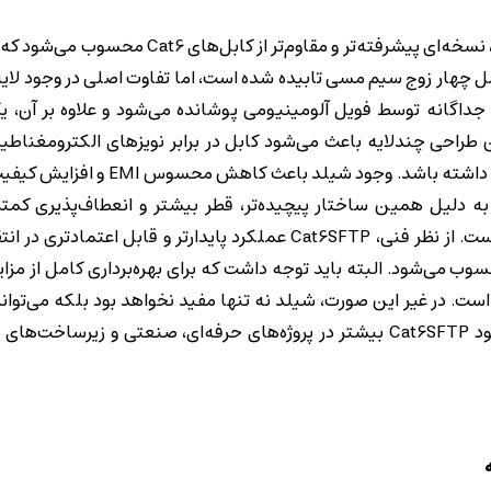
کابل Cat6SFTP که مخفف Shielded Foiled Twisted Pair است، نسخه‌ای پیشرفته‌تر و مقا
ل چهار زوج سیم مسی تابیده شده است، اما تفاوت اصلی در وجود لای
Cat، هر زوج سیم به صورت جداگانه توسط فویل آلومینیومی پوشانده می‌شود و علاوه بر 
این طراحی چندلایه باعث می‌شود کابل در برابر نویزهای الکترومغنا
همچنین تداخل داخلی بین زوج سیم‌ها مقاومت بسیار بالاتری داشته باشد
ه دلیل همین ساختار پیچیده‌تر، قطر بیشتر و انعطاف‌پذیری کم
Cat6UTP دارند و نصب آن‌ها نیازمند دقت و تخصص بیشتری است. از نظر فنی، Cat6SFTP عملکرد پایدارتر و قابل
 می‌شود. البته باید توجه داشت که برای بهره‌برداری کامل از مزایا
. در غیر این صورت، شیلد نه تنها مفید نخواهد بود بلکه می‌تواند
ناخواسته برای جذب نویز تبدیل شود. همین نکته باعث می‌شود Cat6SFTP بیشتر در پروژه‌های حرفه‌ای، صنعتی 