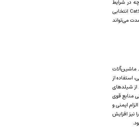
رل فرآیند، خطوط تولید و مراکز حیاتی اهمیت دوچندان دارد. در مقابل، کابل Cat6UTP اگرچه در شرایط
استاندارد عملکرد قابل قبولی دارد، اما در محیط‌های پرنویز ممکن است دچار نوسان کیفیت شود. بنابراین می‌توان گفت Cat6SFTP انتخابی
مدت می‌تواند
 ماشین‌آلات
، استفاده از
بکه شود. کابل Cat6SFTP به دلیل برخورداری از شیلدهای
کی منابع قوی
لزام ایمنی و
یستم را نیز افزایش
د.