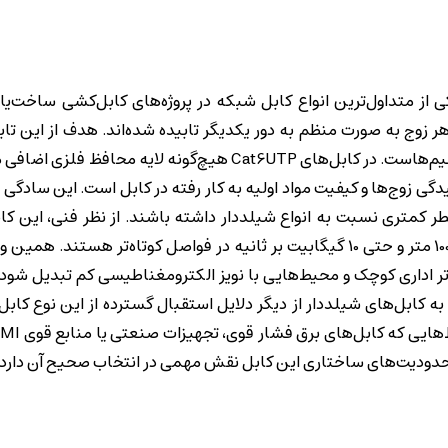
که مخفف Unshielded Twisted Pair است، یکی از متداول‌ترین انواع کابل شبکه در پروژه‌های کابل‌کشی 
 زوج به صورت منظم به دور یکدیگر تابیده شده‌اند. هدف از این ت
تداخل الکترومغناطیسی داخلی یا همان Crosstalk بین زوج سیم‌هاست. در کابل‌های Cat6UTP هیچ‌گونه ل
گی زوج‌ها و کیفیت مواد اولیه به کار رفته در کابل است. این سادگی
‌پذیری بالاتر و قطر کمتری نسبت به انواع شیلددار داشته باشند. از نظر فنی، این ک
پشتیبانی از سرعت انتقال داده تا 1 گیگابیت بر ثانیه در فاصله 100 متر و حتی 10 گیگابیت بر ثانیه در فواصل کوتاه‌ت
گی، دفاتر اداری کوچک و محیط‌هایی با نویز الکترومغناطیسی کم تبدیل شو
ه کابل‌های شیلددار از دیگر دلایل استقبال گسترده از این نوع کابل
ودیت‌های ساختاری این کابل نقش مهمی در انتخاب صحیح آن دارد.