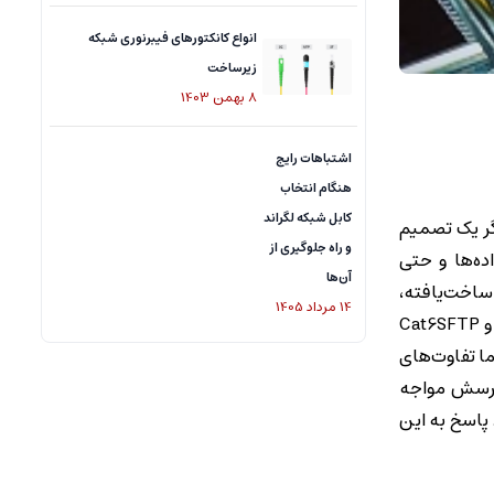
انواع کانکتورهای فیبرنوری شبکه
زیرساخت
8
بهمن
1403
اشتباهات رایج
هنگام انتخاب
کابل شبکه لگراند
گر یک تصمیم
و راه جلوگیری از
ده‌ها و حتی
آن‌ها
دهای کابل‌کشی ساخت‌یافته،
14
مرداد
1405
نقش مهمی در شبکه‌های خانگی، اداری، تجاری و صنعتی ایفا می‌کنند. در این میان، دو نوع رایج از کابل‌های Cat6 یعنی Cat6UTP و Cat6SFTP
ما تفاوت‌های
 پرسش مواجه
 پاسخ به این