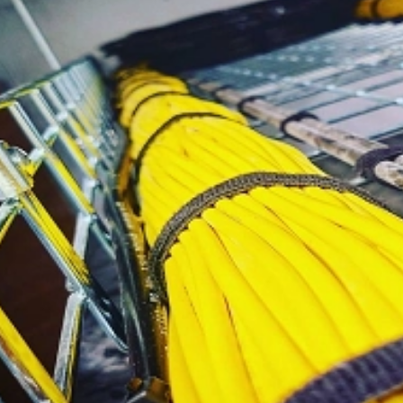
پچ کورد 2 متری Cat6ASFTP
لگراند 51781
میلیمتر 10427
5
490,000
تومان