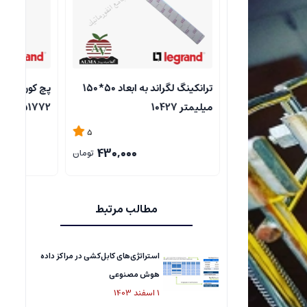
ترانکینگ لگراند به ابعاد 50*150
پچ کورد 1 متری Cat6UTP لگراند
مکانیزم (پریز
77210
51772
5
5
480,000
430,000
تومان
تومان
مطالب مرتبط
استراتژی‌های کابل‌کشی در مراکز داده
هوش مصنوعی
1
اسفند
1403