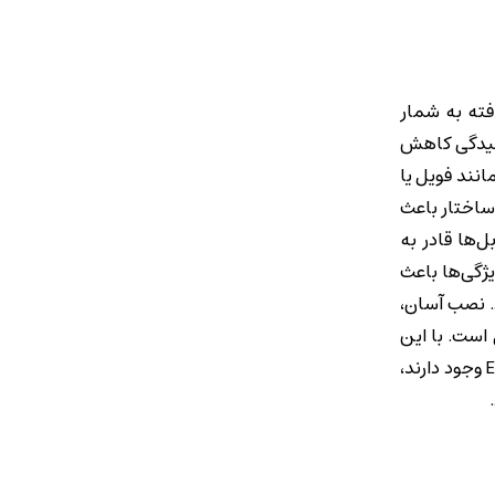
ساخت‌یافته به شمار
ابیدگی کاهش
ایه محافظ فلزی اضافی مانند فویل یا
 ساختار باعث
ابل‌ها قادر به
ر هستند. همین ویژگی‌ها باعث
د. نصب آسان،
 است. با این
حال، نبود شیلد محافظ به این معناست که Cat6UTP در محیط‌هایی که کابل‌های برق فشار قوی، تجهیزات صنعتی یا منابع قوی EMI وجود دارند،