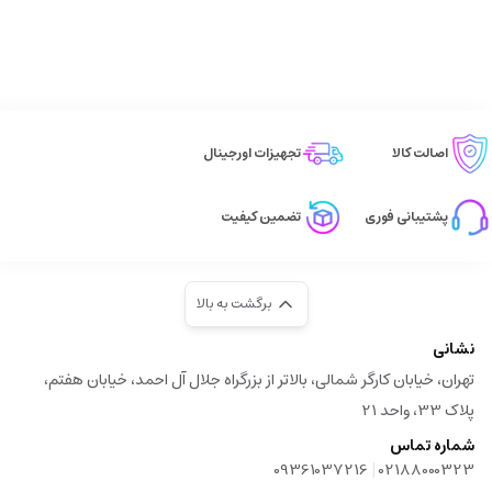
اصالت کالا
تجهیزات اورجینال
پشتیبانی فوری
تضمین کیفیت
برگشت به بالا
نشانی
تهران، خیابان کارگر شمالی، بالاتر از بزرگراه جلال آل احمد، خیابان هفتم،
پلاک 33، واحد 21
شماره تماس
|
09361037216
02188000323