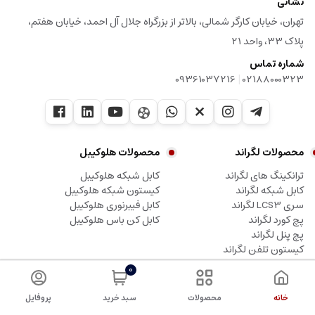
نشانی
تهران، خیابان کارگر شمالی، بالاتر از بزرگراه جلال آل احمد، خیابان هفتم،
پلاک 33، واحد 21
شماره تماس
|
09361037216
02188000323
محصولات لگراند
محصولات هلوکیبل
ترانکینگ های لگراند
کابل شبکه هلوکیبل
کابل شبکه لگراند
کیستون شبکه هلوکیبل
سری LCS3 لگراند
کابل فیبرنوری هلوکیبل
پچ کورد لگراند
کابل کن باس هلوکیبل
پچ پنل لگراند
کیستون تلفن لگراند
0
کلیه حقوق این وبسایت متعلق به شرکت آلما شبکه پرداز، نماینده لگراند می باشد.
خانه
محصولات
سبد خرید
پروفایل