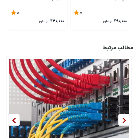
5
5
490,000
تومان
430,000
تومان
0
مطالب مرتبط