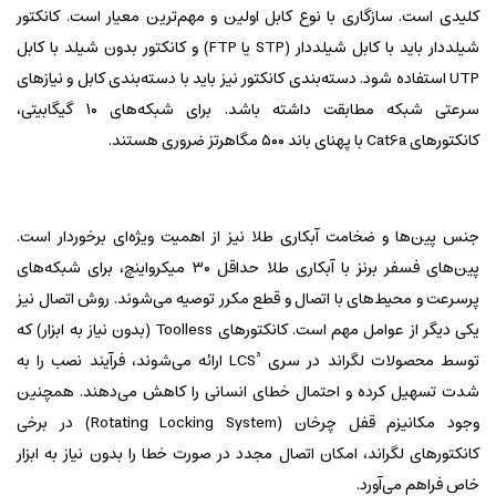
کلیدی است. سازگاری با نوع کابل اولین و مهم‌ترین معیار است. کانکتور
شیلددار باید با کابل شیلددار (STP یا FTP) و کانکتور بدون شیلد با کابل
UTP استفاده شود. دسته‌بندی کانکتور نیز باید با دسته‌بندی کابل و نیازهای
سرعتی شبکه مطابقت داشته باشد. برای شبکه‌های ۱۰ گیگابیتی،
کانکتورهای Cat6a با پهنای باند ۵۰۰ مگاهرتز ضروری هستند.
جنس پین‌ها و ضخامت آبکاری طلا نیز از اهمیت ویژه‌ای برخوردار است.
پین‌های فسفر برنز با آبکاری طلا حداقل ۳۰ میکرواینچ، برای شبکه‌های
پرسرعت و محیط‌های با اتصال و قطع مکرر توصیه می‌شوند. روش اتصال نیز
یکی دیگر از عوامل مهم است. کانکتورهای Toolless (بدون نیاز به ابزار) که
توسط محصولات لگراند در سری LCS³ ارائه می‌شوند، فرآیند نصب را به
شدت تسهیل کرده و احتمال خطای انسانی را کاهش می‌دهند. همچنین
وجود مکانیزم قفل چرخان (Rotating Locking System) در برخی
کانکتورهای لگراند، امکان اتصال مجدد در صورت خطا را بدون نیاز به ابزار
خاص فراهم می‌آورد.