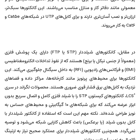
معمولی مانند دفاتر کار و منازل مناسب می‌باشند. این کانکتورها سبک‌تر،
ارزان‌تر و نصب آسان‌تری دارند و برای کابل‌های UTP در شبکه‌های Cat5e و
Cat6 به کار می‌روند.
در مقابل، کانکتورهای شیلددار (STP یا FTP) دارای یک پوشش فلزی
(معمولاً از جنس نیکل یا برنج) هستند که از نفوذ تداخلات الکترومغناطیسی
(EMI) و فرکانس‌های رادیویی (RFI) به داخل سیگنال جلوگیری می‌کند. این
کانکتورها برای محیط‌های پرنویز مانند کارخانه‌ها، مراکز داده و فضاهای
نزدیک به کابل‌های برق فشار قوی ضروری هستند. محصولات لگراند در سری
LCS³، کانکتورهای کیستون STP را با شیلد فلزی کامل و اتصال سریع بدون
ابزار عرضه می‌کند که برای شبکه‌های ۱۰ گیگابیتی و محیط‌های حساس به
نویز طراحی شده‌اند. نکته مهم این است که استفاده از کانکتور شیلددار با
کابل بدون شیلد (یا برعکس) باعث کاهش کارایی شبکه می‌شود و توصیه
نمی‌گردد. همچنین کانکتورهای شیلددار برای عملکرد صحیح نیاز به ارتینگ
(اتصال به زمین) مناسب دارند.