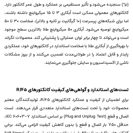
(µ") سنجیده می‌شود و تأثیر مستقیمی بر عملکرد و طول عمر کانکتور دارد.
کانکتورهای معمولی ممکن است آبکاری ۳ تا ۱۵ میکرواینچ داشته باشند،
اما برای شبکه‌های پرسرعت (۱۰ گیگابیت بر ثانیه و بالاتر)، ضخامت ۳۰ تا ۵۰
میکرواینچ توصیه می‌شود. آبکاری ۵۰ میکرواینچ طلا بالاترین سطح موجود
است و می‌تواند تا چهار برابر توان عملیاتی را پشتیبانی کند. محصولات لگراند
با بهره‌گیری از آبکاری طلا با ضخامت استاندارد در کانکتورهای خود، عملکردی
پایدار و قابل اعتماد را در طولانی‌مدت تضمین می‌کنند و از بروز مشکلات
ناشی از اکسیداسیون و سایش جلوگیری می‌نمایند.
تست‌های استاندارد و گواهی‌های کیفیت کانکتورهای RJ45
برای اطمینان از کیفیت و عملکرد کانکتورهای RJ45، تولیدکنندگان معتبر
محصولات خود را تحت تست‌های استاندارد متعددی قرار می‌دهند. تست
اتصال و قطع (Plug and Unplug Test) بر اساس استاندارد IEC 60603-7،
حداقل ۷۵۰ بار اتصال و قطع را بدون کاهش کیفیت الزامی می‌کند. برخی
کانکتورهای باکیفیت تا ۲۵۰۰ بار نیز مقاومت دارند. تست نمک (Salt Spray