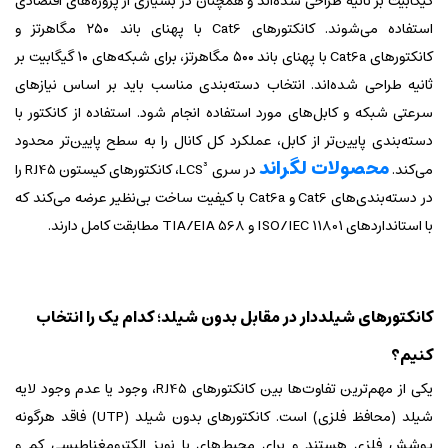
گیگابیت بر ثانیه طراحی شده‌اند و همچنان در بسیاری از پروژه‌های اقتصادی
استفاده می‌شوند. کانکتورهای Cat6 با پهنای باند ۲۵۰ مگاهرتز و
کانکتورهای Cat6a با پهنای باند ۵۰۰ مگاهرتز، برای شبکه‌های ۱۰ گیگابیت بر
ثانیه طراحی شده‌اند. انتخاب دسته‌بندی مناسب باید بر اساس نیازهای
سرعتی شبکه و کابل‌های مورد استفاده انجام شود. استفاده از کانکتور با
دسته‌بندی پایین‌تر از کابل، عملکرد کل کانال را به سطح پایین‌تر محدود
محصولات لگراند
می‌کند.
در سری LCS³، کانکتورهای کیستون RJ45 را
در دسته‌بندی‌های Cat6 و Cat6a با کیفیت ساخت بی‌نظیر عرضه می‌کند که
با استانداردهای ISO/IEC 11801 و TIA/EIA 568 مطابقت کامل دارند.
کانکتورهای شیلددار در مقابل بدون شیلد؛ کدام یک را انتخاب
کنیم؟
یکی از مهم‌ترین تفاوت‌ها بین کانکتورهای RJ45، وجود یا عدم وجود لایه
شیلد (محافظ فلزی) است. کانکتورهای بدون شیلد (UTP) فاقد هرگونه
پوشش فلزی هستند و برای محیط‌های با نویز الکترومغناطیسی کم و