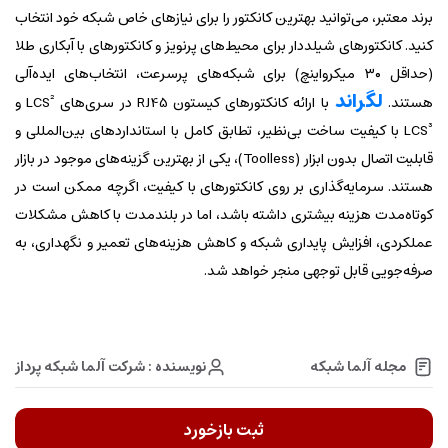
برند معتبر، می‌توانید بهترین کانکتور را برای نیازهای خاص شبکه خود انتخاب
کنید. کانکتورهای شیلددار برای محیط‌های پرنویز و کانکتورهای با آبکاری طلا
(حداقل ۳۰ میکرواینچ) برای شبکه‌های پرسرعت، انتخاب‌های ایده‌آلی
لگراند
هستند.
با ارائه کانکتورهای کیستون RJ45 در سری‌های LCS² و
LCS³ با کیفیت ساخت بی‌نظیر، تطابق کامل با استانداردهای بین‌المللی و
قابلیت اتصال بدون ابزار (Toolless)، یکی از بهترین گزینه‌های موجود در بازار
هستند. سرمایه‌گذاری بر روی کانکتورهای با کیفیت، اگرچه ممکن است در
کوتاه‌مدت هزینه بیشتری داشته باشد، اما در بلندمدت با کاهش مشکلات
عملکردی، افزایش پایداری شبکه و کاهش هزینه‌های تعمیر و نگهداری، به
صرفه‌جویی قابل توجهی منجر خواهد شد.
نویسنده : شرکت آلما شبکه پرداز
مجله آلما شبکه
ثبت بازخورد