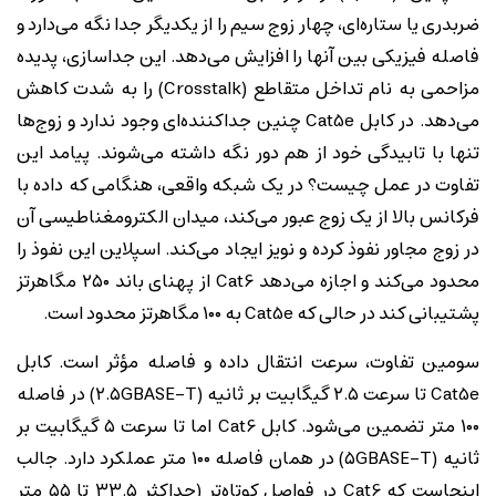
ضربدری یا ستاره‌ای، چهار زوج سیم را از یکدیگر جدا نگه می‌دارد و
فاصله فیزیکی بین آنها را افزایش می‌دهد. این جداسازی، پدیده
مزاحمی به نام تداخل متقاطع (Crosstalk) را به شدت کاهش
می‌دهد. در کابل Cat5e چنین جداکننده‌ای وجود ندارد و زوج‌ها
تنها با تابیدگی خود از هم دور نگه داشته می‌شوند. پیامد این
تفاوت در عمل چیست؟ در یک شبکه واقعی، هنگامی که داده با
فرکانس بالا از یک زوج عبور می‌کند، میدان الکترومغناطیسی آن
در زوج مجاور نفوذ کرده و نویز ایجاد می‌کند. اسپلاین این نفوذ را
محدود می‌کند و اجازه می‌دهد Cat6 از پهنای باند ۲۵۰ مگاهرتز
پشتیبانی کند در حالی که Cat5e به ۱۰۰ مگاهرتز محدود است.
سومین تفاوت، سرعت انتقال داده و فاصله مؤثر است. کابل
Cat5e تا سرعت ۲.۵ گیگابیت بر ثانیه (۲.۵GBASE-T) در فاصله
۱۰۰ متر تضمین می‌شود. کابل Cat6 اما تا سرعت ۵ گیگابیت بر
ثانیه (۵GBASE-T) در همان فاصله ۱۰۰ متر عملکرد دارد. جالب
اینجاست که Cat6 در فواصل کوتاه‌تر (حداکثر ۳۳.۵ تا ۵۵ متر