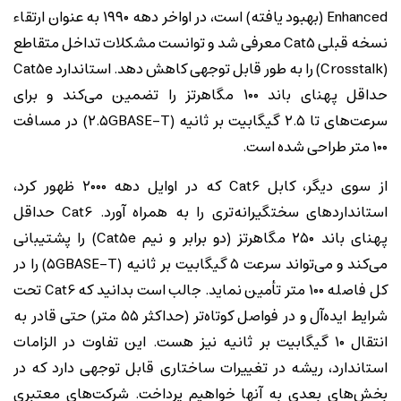
Enhanced (بهبود یافته) است، در اواخر دهه ۱۹۹۰ به عنوان ارتقاء
نسخه قبلی Cat5 معرفی شد و توانست مشکلات تداخل متقاطع
(Crosstalk) را به طور قابل توجهی کاهش دهد. استاندارد Cat5e
حداقل پهنای باند ۱۰۰ مگاهرتز را تضمین می‌کند و برای
سرعت‌های تا ۲.۵ گیگابیت بر ثانیه (۲.۵GBASE-T) در مسافت
۱۰۰ متر طراحی شده است.
از سوی دیگر، کابل Cat6 که در اوایل دهه ۲۰۰۰ ظهور کرد،
استانداردهای سختگیرانه‌تری را به همراه آورد. Cat6 حداقل
پهنای باند ۲۵۰ مگاهرتز (دو برابر و نیم Cat5e) را پشتیبانی
می‌کند و می‌تواند سرعت ۵ گیگابیت بر ثانیه (۵GBASE-T) را در
کل فاصله ۱۰۰ متر تأمین نماید. جالب است بدانید که Cat6 تحت
شرایط ایده‌آل و در فواصل کوتاه‌تر (حداکثر ۵۵ متر) حتی قادر به
انتقال ۱۰ گیگابیت بر ثانیه نیز هست. این تفاوت در الزامات
استاندارد، ریشه در تغییرات ساختاری قابل توجهی دارد که در
بخش‌های بعدی به آنها خواهیم پرداخت. شرکت‌های معتبری