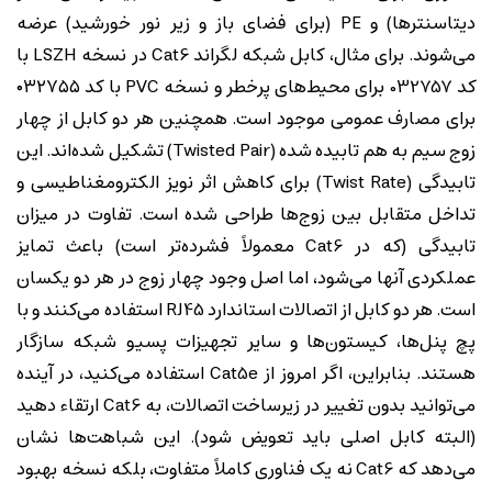
دیتاسنترها) و PE (برای فضای باز و زیر نور خورشید) عرضه
می‌شوند. برای مثال، کابل شبکه لگراند Cat6 در نسخه LSZH با
کد 032757 برای محیط‌های پرخطر و نسخه PVC با کد ۰۳۲۷۵۵
برای مصارف عمومی موجود است. همچنین هر دو کابل از چهار
زوج سیم به هم تابیده شده (Twisted Pair) تشکیل شده‌اند. این
تابیدگی (Twist Rate) برای کاهش اثر نویز الکترومغناطیسی و
تداخل متقابل بین زوج‌ها طراحی شده است. تفاوت در میزان
تابیدگی (که در Cat6 معمولاً فشرده‌تر است) باعث تمایز
عملکردی آنها می‌شود، اما اصل وجود چهار زوج در هر دو یکسان
است. هر دو کابل از اتصالات استاندارد RJ45 استفاده می‌کنند و با
پچ پنل‌ها، کیستون‌ها و سایر تجهیزات پسیو شبکه سازگار
هستند. بنابراین، اگر امروز از Cat5e استفاده می‌کنید، در آینده
می‌توانید بدون تغییر در زیرساخت اتصالات، به Cat6 ارتقاء دهید
(البته کابل اصلی باید تعویض شود). این شباهت‌ها نشان
می‌دهد که Cat6 نه یک فناوری کاملاً متفاوت، بلکه نسخه بهبود