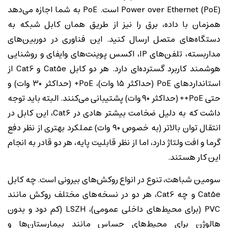
Power over Ethernet (PoE) است. PoE به شما اجازه می‌دهد
همزمان با داده، برق را نیز از طریق همان کابل شبکه به
دستگاه‌های متصل ارسال کنید. این فناوری در دوربین‌های
مداربسته، تلفن‌های IP، اکسس پوینت‌های وایفای و روشنایی
هوشمند کاربرد گسترده‌ای دارد. هر دو کابل Cat5e و Cat6 از
استانداردهای PoE (حداکثر ۱۵ وات)، PoE+ (حداکثر ۳۰ وات) و
حتی PoE++ (حداکثر ۹۰ وات) پشتیبانی می‌کنند. البته باید توجه
داشت که به دلیل ضخامت بیشتر هادی در Cat6، این کابل در
انتقال توان بالاتر (به خصوص ۹۰ وات) عملکرد بهتری از نظر دفع
گرما و افت ولتاژ دارد، اما از نظر قابلیت پایه، هر دو قادر به انجام
این کار هستند.
سومین شباهت، تنوع در انواع روکش‌های بیرونی است. چه کابل
Cat5e و چه Cat6، هر دو در نسخه‌های مختلف روکش مانند
PVC (برای محیط‌های داخلی عمومی)، LSZH (کم دود و بدون
هالوژن برای محیط‌های حساس مانند بیمارستان‌ها و