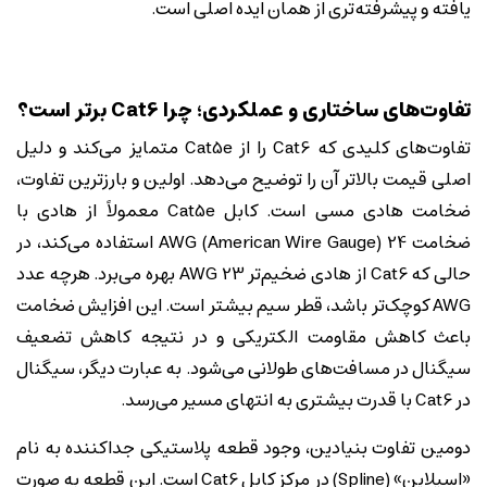
یافته و پیشرفته‌تری از همان ایده اصلی است.
تفاوت‌های ساختاری و عملکردی؛ چرا Cat6 برتر است؟
تفاوت‌های کلیدی که Cat6 را از Cat5e متمایز می‌کند و دلیل
اصلی قیمت بالاتر آن را توضیح می‌دهد. اولین و بارزترین تفاوت،
ضخامت هادی مسی است. کابل Cat5e معمولاً از هادی با
ضخامت 24 AWG (American Wire Gauge) استفاده می‌کند، در
حالی که Cat6 از هادی ضخیم‌تر 23 AWG بهره می‌برد. هرچه عدد
AWG کوچک‌تر باشد، قطر سیم بیشتر است. این افزایش ضخامت
باعث کاهش مقاومت الکتریکی و در نتیجه کاهش تضعیف
سیگنال در مسافت‌های طولانی می‌شود. به عبارت دیگر، سیگنال
در Cat6 با قدرت بیشتری به انتهای مسیر می‌رسد.
دومین تفاوت بنیادین، وجود قطعه پلاستیکی جداکننده به نام
«اسپلاین» (Spline) در مرکز کابل Cat6 است. این قطعه به صورت