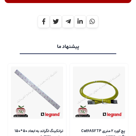
پیشنهاد ما
پچ کورد 2 متری Cat6ASFTP
ترانکینگ لگراند به ابعاد 50*150