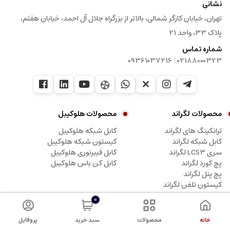
نشانی
تهران، خیابان کارگر شمالی، بالاتر از بزرگراه جلال آل احمد، خیابان هفتم،
پلاک 33، واحد 21
شماره تماس
|
09361037216
02188000323
محصولات لگراند
محصولات هلوکیبل
ترانکینگ های لگراند
کابل شبکه هلوکیبل
کابل شبکه لگراند
کیستون شبکه هلوکیبل
سری LCS3 لگراند
کابل فیبرنوری هلوکیبل
پچ کورد لگراند
کابل کن باس هلوکیبل
پچ پنل لگراند
کیستون تلفن لگراند
0
کلیه حقوق این وبسایت متعلق به شرکت آلما شبکه پرداز، نماینده لگراند می باشد.
خانه
محصولات
سبد خرید
پروفایل