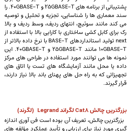
پشتیبانی از برنامه های 25GBASE-T و 40GBASE-T. را
سند معماری ها را شناسایی، تجزیه و تحلیل و توصیه
می کند مانند سوئیچ، انتهای ردیف، وسط ردیف و بالا
رک برای کابل کشی ساختاری با کارایی بالا با استفاده از
next تولید استانداردهای BASE-T با نرخ داده بالاتر از
10GBASE-T مانند 25GBASE-T و 40GBASE-T. این
نمونه ها می توانند مورد استفاده در طراحی های مرکز
داده یا محل مانند آزمایشگاه های تست یا اتاق های
تجهیزاتی که به راه حل های پهنای باند بالا نیاز دارند،
قرار گیرند.
بزرگترین چالش Cat8 لگراند Legrand (لگرند)
بزرگترین چالش، تعریف آن بوده است فن آوری اندازه
گیری مورد نیاز برای ارزیابی و تأیید عملکرد مؤلفه های