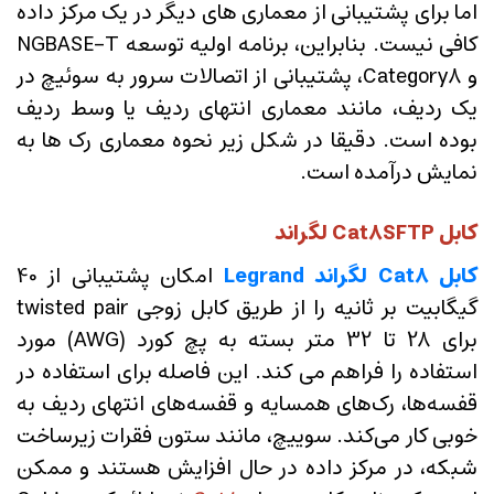
اما برای پشتیبانی از معماری های دیگر در یک مرکز داده
کافی نیست. بنابراین، برنامه اولیه توسعه NGBASE-T
و Category8، پشتیبانی از اتصالات سرور به سوئیچ در
یک ردیف، مانند معماری انتهای ردیف یا وسط ردیف
بوده است. دقیقا در شکل زیر نحوه معماری رک ها به
نمایش درآمده است.
کابل Cat8SFTP لگراند
کابل Cat8 لگراند Legrand
امکان پشتیبانی از 40
گیگابیت بر ثانیه را از طریق کابل زوجی twisted pair
برای 28 تا 32 متر بسته به پچ کورد (AWG) مورد
استفاده را فراهم می کند. این فاصله برای استفاده در
قفسه‌ها، رک‌های همسایه و قفسه‌های انتهای ردیف به
خوبی کار می‌کند. سوییچ، مانند ستون فقرات زیرساخت
شبکه، در مرکز داده در حال افزایش هستند و ممکن