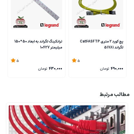
پچ کورد 2 متری Cat6ASFTP
ترانکینگ لگراند به ابعاد 50*150
لگراند 51781
میلیمتر 10427
2
5
5
490,000
تومان
430,000
تومان
0
مطالب مرتبط