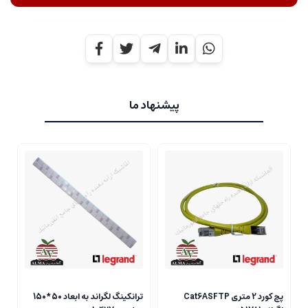
پیشنهاد ما
پچ کورد 2 متری Cat6ASFTP
ترانکینگ لگراند به ابعاد 50*150