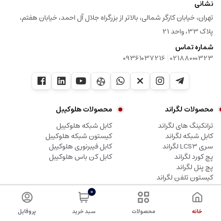
نشانی
تهران، خیابان کارگر شمالی، بالاتر از بزرگراه جلال آل احمد، خیابان هفتم،
پلاک 33، واحد 21
شماره تماس
|
09361037216
02188000323
محصولات لگراند
محصولات هلوکیبل
ترانکینگ های لگراند
کابل شبکه هلوکیبل
کابل شبکه لگراند
کیستون شبکه هلوکیبل
سری LCS3 لگراند
کابل فیبرنوری هلوکیبل
پچ کورد لگراند
کابل کن باس هلوکیبل
پچ پنل لگراند
کیستون تلفن لگراند
0
کلیه حقوق این وبسایت متعلق به شرکت آلما شبکه پرداز، نماینده لگراند می باشد.
خانه
محصولات
سبد خرید
پروفایل