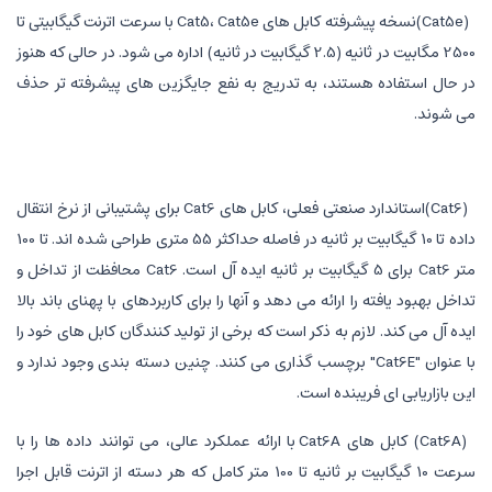
(Cat5e)نسخه پیشرفته کابل های Cat5، Cat5e با سرعت اترنت گیگابیتی تا
2500 مگابیت در ثانیه (2.5 گیگابیت در ثانیه) اداره می شود. در حالی که هنوز
در حال استفاده هستند، به تدریج به نفع جایگزین های پیشرفته تر حذف
می شوند.
(Cat6)استاندارد صنعتی فعلی، کابل های Cat6 برای پشتیبانی از نرخ انتقال
داده تا 10 گیگابیت بر ثانیه در فاصله حداکثر 55 متری طراحی شده اند. تا 100
متر Cat6 برای 5 گیگابیت بر ثانیه ایده آل است. Cat6 محافظت از تداخل و
تداخل بهبود یافته را ارائه می دهد و آنها را برای کاربردهای با پهنای باند بالا
ایده آل می کند. لازم به ذکر است که برخی از تولید کنندگان کابل های خود را
با عنوان "Cat6E" برچسب گذاری می کنند. چنین دسته بندی وجود ندارد و
این بازاریابی ای فریبنده است.
(Cat6A) کابل های Cat6A با ارائه عملکرد عالی، می توانند داده ها را با
سرعت 10 گیگابیت بر ثانیه تا 100 متر کامل که هر دسته از اترنت قابل اجرا