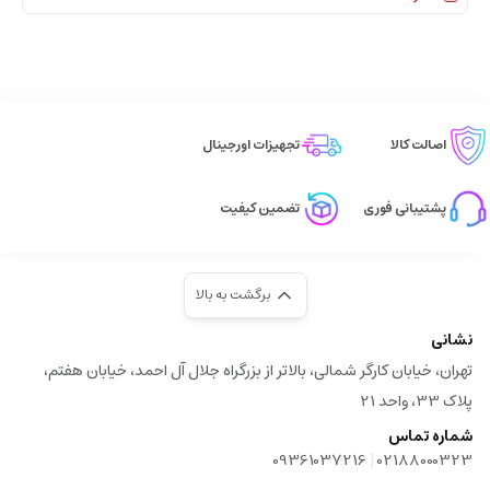
اصالت کالا
تجهیزات اورجینال
پشتیبانی فوری
تضمین کیفیت
برگشت به بالا
نشانی
تهران، خیابان کارگر شمالی، بالاتر از بزرگراه جلال آل احمد، خیابان هفتم،
پلاک 33، واحد 21
شماره تماس
|
09361037216
02188000323