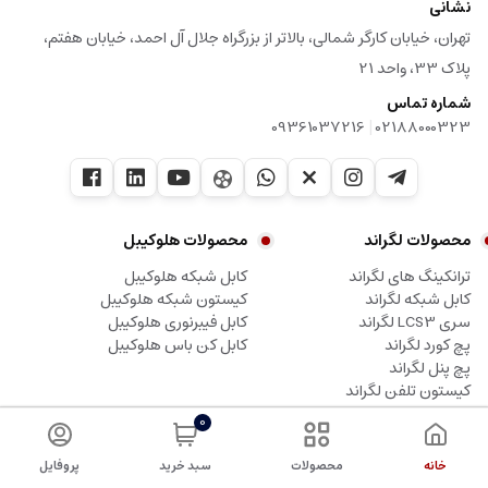
نشانی
تهران، خیابان کارگر شمالی، بالاتر از بزرگراه جلال آل احمد، خیابان هفتم،
پلاک 33، واحد 21
شماره تماس
|
09361037216
02188000323
محصولات لگراند
محصولات هلوکیبل
ترانکینگ های لگراند
کابل شبکه هلوکیبل
کابل شبکه لگراند
کیستون شبکه هلوکیبل
سری LCS3 لگراند
کابل فیبرنوری هلوکیبل
پچ کورد لگراند
کابل کن باس هلوکیبل
پچ پنل لگراند
کیستون تلفن لگراند
0
کلیه حقوق این وبسایت متعلق به شرکت آلما شبکه پرداز، نماینده لگراند می باشد.
خانه
محصولات
سبد خرید
پروفایل