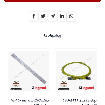
پیشنهاد ما
پچ کورد 2 متری Cat6ASFTP
ترانکینگ لگراند به ابعاد 50*150