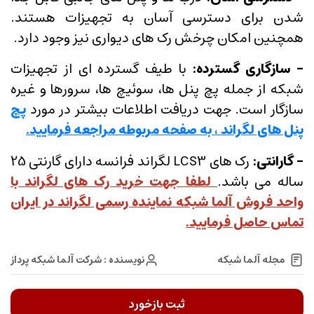
شدن برای دسترسی آسان به تجهیزات هستند.
همچنین امکان چرخش رک های دیواری نیز وجود دارد.
- سازگاری گسترده
:
با طیف گسترده ای از تجهیزات
شبکه از جمله پچ پنل ها، سوئیچ ها، سرورها و غیره
سازگار است. جهت دریافت اطلاعات بیشتر در مورد
پچ
پنل های لگراند ، به صفحه مربوطه مراجعه فرمایید.
- گارانتی
:
رک های LCS3 لگراند فرانسه دارای گارنتی 25
ساله می باشد.
لطفا جهت خرید رک های لگراند با
واحد فروش آلما شبکه نماینده رسمی لگراند در ایران
تماس حاصل فرمایید.
نویسنده : شرکت آلما شبکه پرداز
مجله آلما شبکه
ثبت بازخورد