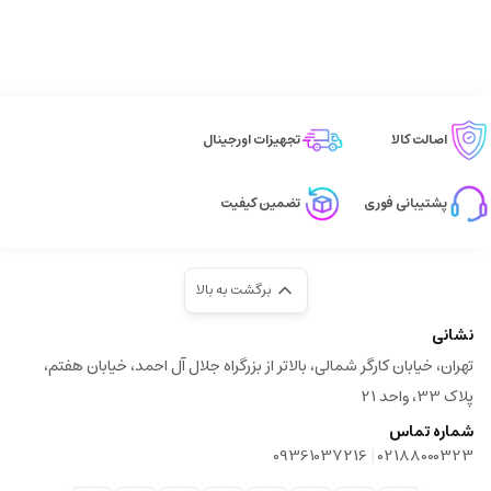
اصالت کالا
تجهیزات اورجینال
پشتیبانی فوری
تضمین کیفیت
برگشت به بالا
نشانی
تهران، خیابان کارگر شمالی، بالاتر از بزرگراه جلال آل احمد، خیابان هفتم،
پلاک 33، واحد 21
شماره تماس
|
09361037216
02188000323