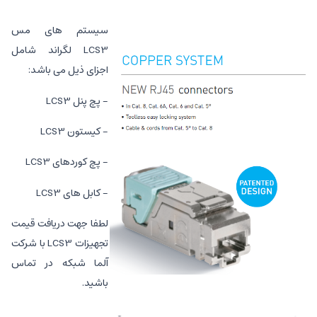
سیستم های مس
LCS3 لگراند شامل
اجزای ذیل می باشد:
- پچ پنل LCS3
- کیستون LCS3
- پچ کوردهای LCS3
- کابل های LCS3
لطفا جهت دریافت قیمت
تجهیزات LCS3 با شرکت
آلما شبکه در تماس
باشید.