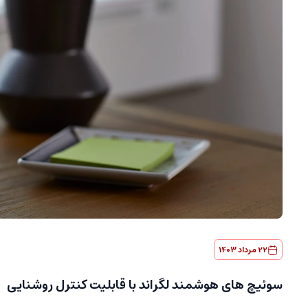
پچ کورد 2
لگراند 51781
00
22 مرداد 1403
سوئیچ های هوشمند لگراند با قابلیت کنترل روشنایی