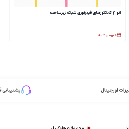
انواع کانکتورهای فیبرنوری شبکه زیرساخت
8
بهمن
1403
زات اورجینال
پشتیبانی ف
د
محصولات هلوکیبل