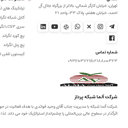
تهران، خیابان کارگر شمالی، بالاتر از بزرگراه جلال آل
ترانکینگ های لگ
احمد، خیابان هفتم، پلاک 33، واحد 21
کابل شبکه لگران
سری LCS3 لگراند
پچ کورد لگراند
پچ پنل لگراند
شماره تماس
کیستون تلفن لگ
09361037216
02188000323
شرکت آلما شبکه پرداز
شرکت آلما شبکه با مدیریت جناب آقای وحید فوائدی با هدف فعالیت در حوزه
اثرگذار در سطوح عالی بین‌المللی را چشم‌انداز استراتژیک خود می داند. لذ