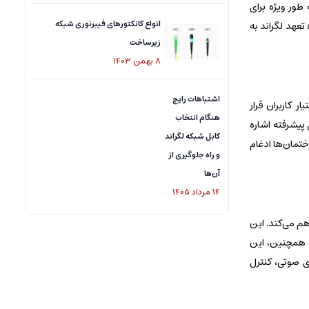
ه طور ویژه برای
انواع کانکتورهای فیبرنوری شبکه
عهد لگراند به
زیرساخت
8
بهمن
1403
اشتباهات رایج
 کاربران قرار
هنگام انتخاب
پیشرفته اشاره
کابل شبکه لگراند
ختمان‌ها ادغام
و راه جلوگیری از
آن‌ها
14
مرداد
1405
هم می‌کند. این
ترل کنند. همچنین، این
ده از فرمان‌های صوتی، کنترل