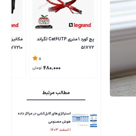
پچ کورد 1 متری Cat6UTP لگراند
مکانیزم (پریز) برق سفید لگراند
77210
- 10462
5
5
180,000
480,000
تومان
تومان
مطالب مرتبط
استراتژی‌های کابل‌کشی در مراکز داده
هوش مصنوعی
1
اسفند
1403