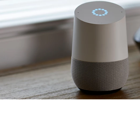
 متری Cat6ASFTP
ترانکینگ لگراند به ابعاد 50*150
میلیمتر 10427
51772
5
5
430,000
490,0
تومان
تومان