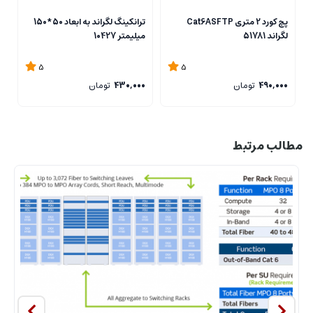
پچ کورد 2 متری Cat6ASFTP
ترانکینگ لگراند به ابعاد 50*150
لگراند 51781
میلیمتر 10427
2
5
5
490,000
تومان
430,000
تومان
0
مطالب مرتبط