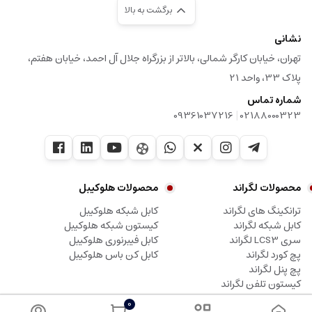
برگشت به بالا
نشانی
تهران، خیابان کارگر شمالی، بالاتر از بزرگراه جلال آل احمد، خیابان هفتم،
پلاک 33، واحد 21
شماره تماس
|
09361037216
02188000323
محصولات لگراند
محصولات هلوکیبل
ترانکینگ های لگراند
کابل شبکه هلوکیبل
کابل شبکه لگراند
کیستون شبکه هلوکیبل
سری LCS3 لگراند
کابل فیبرنوری هلوکیبل
پچ کورد لگراند
کابل کن باس هلوکیبل
پچ پنل لگراند
کیستون تلفن لگراند
0