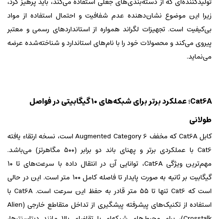
تولیدکننده‌ای که از دسته‌بندی‌های جعلی استفاده می‌کند، باید پرهیز کرد،
زیرا این موضوع نشان‌دهنده عدم شفافیت و احتمال استفاده از مواد
بی‌کیفیت است. تجهیزات لگراند همواره از استانداردهای رسمی و معتبر
پیروی می‌کند و محصولات خود را با نام‌های استاندارد و شناخته‌شده عرضه
می‌نماید.
Cat6A؛ عملکرد برتر برای شبکه‌های ۱۰ گیگابیتی در فواصل
طولانی
کابل Cat6A که مخفف Augmented Category 6 است، نسخه ارتقاء یافته
Cat6 با عملکردی برتر و پهنای باند دو برابر (۵۰۰ مگاهرتز) می‌باشد.
مهم‌ترین ویژگی Cat6A، توانایی آن در انتقال داده با سرعت‌های تا ۱۰
گیگابیت بر ثانیه به صورت پایدار تا فاصله کامل ۱۰۰ متر است. این در حالی
است که Cat6 تنها تا ۵۵ متر قادر به حفظ این سرعت است. Cat6A با
استفاده از تکنیک‌های پیشرفته پیشگیری از تداخل متقاطع خارجی (Alien
Crosstalk)، برای محیط‌های شبکه‌ای با تقاضای بالا مانند دیتاسنترها،