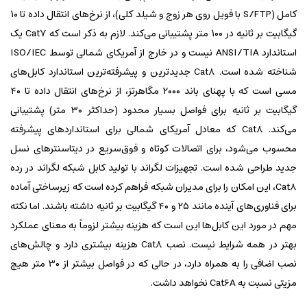
کامل (S/FTP با فویل روی هر زوج و شیلد کلی)، از نرخ‌های انتقال داده تا ۱۰
گیگابیت بر ثانیه در ۱۰۰ متر پشتیبانی می‌کند. لازم به ذکر است که Cat7 یک
استاندارد ANSI/TIA نیست و در خارج از آمریکای شمالی توسط ISO/IEC
شناخته شده است. Cat8 جدیدترین و پیشرفته‌ترین استاندارد کابل‌های
مسی است که با پهنای باند ۲۰۰۰ مگاهرتز، از نرخ‌های انتقال داده تا ۴۰
گیگابیت بر ثانیه برای فواصل بسیار محدود (حداکثر ۳۰ متر) پشتیبانی
می‌کند. Cat8 که معادل آمریکای شمالی برای استانداردهای پیشرفته
محسوب می‌شود، برای اتصالات کوتاه و فوق‌سریع در دیتاسنترهای نسل
جدید طراحی شده است. تجهیزات لگراند با تولید کابل شبکه لگراند در رده
Cat8، این امکان را برای مدیران شبکه فراهم کرده است که زیرساختی آماده
برای فناوری‌های آینده مانند ۲۵ و ۴۰ گیگابیت بر ثانیه داشته باشند. اما نکته
مهم در مورد این کابل‌ها این است که هزینه بیشتر لزوماً به معنای عملکرد
بهتر در همه شرایط نیست. نصب Cat8 هزینه بیشتری دارد و چالش‌های
نصب اضافی را به همراه دارد، در حالی که در فواصل بیشتر از ۳۰ متر هیچ
مزیتی نسبت به Cat6A نخواهد داشت.