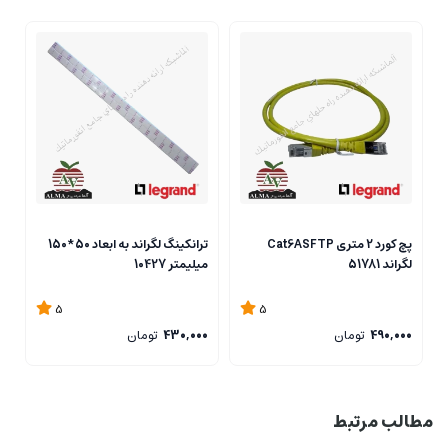
پچ کورد 2 متری Cat6ASFTP
ترانکینگ لگراند به ابعاد 50*150
لگراند 51781
میلیمتر 10427
2
5
5
490,000
تومان
430,000
تومان
0
مطالب مرتبط