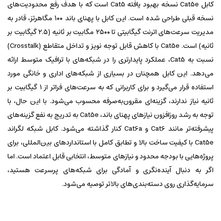
کابل Cat5e نسخه بهبود یافته Cat5 است که با هدف رفع محدودیت‌های
نسخه قبلی طراحی شده است. این کابل با پهنای باند ۱۰۰ مگاهرتز، قادر به
مدیریت سرعت‌های اترنت گیگابیتی تا ۲۵۰۰ مگابیت بر ثانیه (۲.۵ گیگابیت بر
ثانیه) است. Cat5e با کاهش قابل توجه نویز و تداخل متقاطع (Crosstalk)
نسبت به Cat5، عملکرد پایدارتری را در شبکه‌های با ترافیک متوسط ارائه
می‌دهد. این کابل همچنان در بسیاری از شبکه‌های اداری و خانگی مورد
استفاده قرار می‌گیرد و برای کاربرانی که به سرعت‌های فراتر از ۱ گیگابیت بر
ثانیه نیاز ندارند، گزینه‌ای مقرون‌به‌صرفه محسوب می‌شود. با این حال، با
توجه به رشد روزافزون نیازهای پهنای باند، Cat5e به تدریج به نفع گزینه‌های
پیشرفته‌تر مانند Cat6 و Cat6a کنار گذاشته می‌شود. کابل شبکه لگراند
Cat5e با کیفیت ساخت بالا و تطابق کامل با استانداردهای بین‌المللی، برای
پروژه‌هایی با بودجه محدود و نیازهای متوسط، انتخابی قابل اعتماد است. اما
اگر به دنبال آینده‌نگری و آمادگی برای شبکه‌های پرسرعت هستید،
سرمایه‌گذاری روی دسته‌بندی‌های بالاتر توصیه می‌شود.