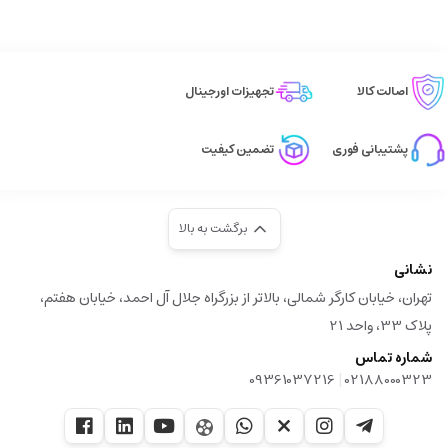
اصالت کالا
تجهیزات اورجینال
پشتیبانی فوری
تضمین کیفیت
برگشت به بالا
نشانی
تهران، خیابان کارگر شمالی، بالاتر از بزرگراه جلال آل احمد، خیابان هفتم،
پلاک 33، واحد 21
شماره تماس
|
09361037216
02188000323