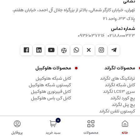
نشانی
تهران، خیابان کارگر شمالی، بالاتر از بزرگراه جلال آل احمد، خیابان هفتم،
پلاک 33، واحد 21
شماره تماس
|
09361037216
02188000323
محصولات لگراند
محصولات هلوکیبل
ترانکینگ های لگراند
کابل شبکه هلوکیبل
کابل شبکه لگراند
کیستون شبکه هلوکیبل
سری LCS3 لگراند
کابل فیبرنوری هلوکیبل
پچ کورد لگراند
کابل کن باس هلوکیبل
پچ پنل لگراند
کیستون تلفن لگراند
0
کلیه حقوق این وبسایت متعلق به شرکت آلما شبکه پرداز، نماینده لگراند می باشد.
خانه
محصولات
سبد خرید
پروفایل