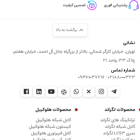
پشتیبانی فوری
تضمین کیفیت
برگشت به بالا
نشانی
تهران، خیابان کارگر شمالی، بالاتر از بزرگراه جلال آل احمد، خیابان هفتم،
پلاک 33، واحد 21
شماره تماس
|
09361037216
02188000323
محصولات لگراند
محصولات هلوکیبل
ترانکینگ های لگراند
کابل شبکه هلوکیبل
کابل شبکه لگراند
کیستون شبکه هلوکیبل
سری LCS3 لگراند
کابل فیبرنوری هلوکیبل
پچ کورد لگراند
کابل کن باس هلوکیبل