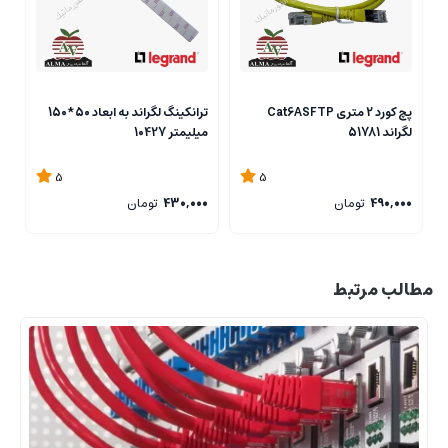
پچ کورد 2 متری Cat6ASFTP
ترانکینگ لگراند به ابعاد 50*150
لگراند 51781
میلیمتر 10427
2
5
5
490,000
تومان
430,000
تومان
0
مطالب مرتبط