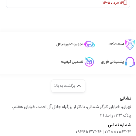
14
مرداد
1405
اصالت کالا
تجهیزات اورجینال
پشتیبانی فوری
تضمین کیفیت
برگشت به بالا
نشانی
تهران، خیابان کارگر شمالی، بالاتر از بزرگراه جلال آل احمد، خیابان هفتم،
پلاک 33، واحد 21
شماره تماس
|
09361037216
02188000323