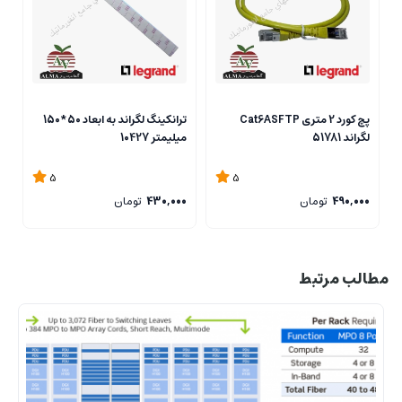
پچ کورد 2 متری Cat6ASFTP
ترانکینگ لگراند به ابعاد 50*150
لگراند 51781
میلیمتر 10427
2
5
5
490,000
تومان
430,000
تومان
0
مطالب مرتبط