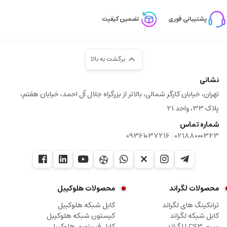
پشتیبانی فوری
تضمین کیفیت
برگشت به بالا
نشانی
تهران، خیابان کارگر شمالی، بالاتر از بزرگراه جلال آل احمد، خیابان هفتم،
پلاک 33، واحد 21
شماره تماس
|
09361037216
02188000323
محصولات لگراند
محصولات هلوکیبل
ترانکینگ های لگراند
کابل شبکه هلوکیبل
کابل شبکه لگراند
کیستون شبکه هلوکیبل
سری LCS3 لگراند
کابل فیبرنوری هلوکیبل