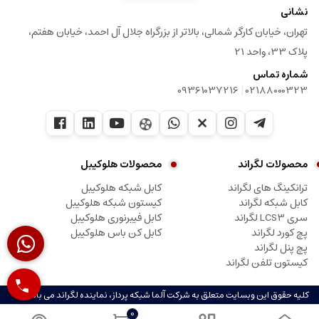
نشانی
تهران، خیابان کارگر شمالی، بالاتر از بزرگراه جلال آل احمد، خیابان هفتم،
پلاک 33، واحد 21
شماره تماس
|
09361037216
02188000323
محصولات لگراند
محصولات هلوکیبل
ترانکینگ های لگراند
کابل شبکه هلوکیبل
کابل شبکه لگراند
کیستون شبکه هلوکیبل
سری LCS3 لگراند
کابل فیبرنوری هلوکیبل
پچ کورد لگراند
کابل کن باس هلوکیبل
پچ پنل لگراند
کیستون تلفن لگراند
کلیه حقوق این وبسایت متعلق به شرکت آلما شبکه پرداز، نماینده لگراند می باشد.
0