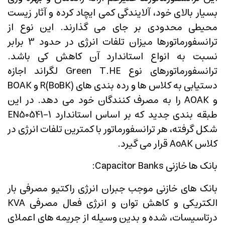
بسیار بالای خود، آلایندگی کمی ایچاد کرده و آثار زیست
محیطی محدودی بر جای می گذارند. این نوع از
ترانسفورماتورها میزان تلفات انرژی در حدود 3 برابر
نسبت به انواع استاندارد آن کاهش کی باشد.
ترانسفورماتورهای نوع Green T.HE لگراند اجازه
دستیابی به کلاس ها و رده بندی های R(BoBK) و BOAK
و AOAK را به مصرف کنندگان خود می دهد. در این
طبقه بندی جدید که بر اساس استاندارد EN50541-1
شکل گرفته، هر ترانسفورماتور با کمترین تلفات انرژی در
کلاس AoAK قرار می گیرد.
بانک ها خازنی Capacitor Banks:
بانک های خازنی موجب جبران انرژی راکتیو مصرفی بار
الکتریکی و کاهش توان و انرژی فعال مصرفی KVA
درتاسیسات، شده و بدین وسیله از جریمه های اعملای