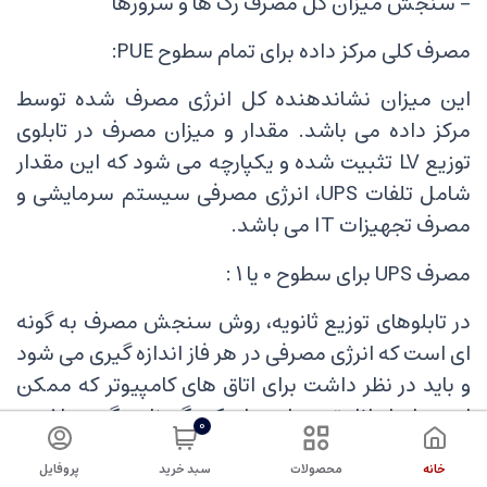
- سنجش میزان کل مصرف رک ها و سرورها
مصرف کلی مرکز داده برای تمام سطوح PUE:
این میزان نشاندهنده کل انرژی مصرف شده توسط
مرکز داده می باشد. مقدار و میزان مصرف در تابلوی
توزیع LV تثبیت شده و یکپارچه می شود که این مقدار
شامل تلفات UPS، انرژی مصرفی سیستم سرمایشی و
مصرف تجهیزات IT می باشد.
مصرف UPS برای سطوح 0 یا 1 :
در تابلوهای توزیع ثانویه، روش سنجش مصرف به گونه
ای است که انرژی مصرفی در هر فاز اندازه گیری می شود
و باید در نظر داشت برای اتاق های کامپیوتر که ممکن
است از لحاظ تجهیزات با یکدیگر ناهمگون باشند،
0
مقدار مصرف از یک فاز به فاز دیگر متفاوت خواهد بود.
خانه
محصولات
سبد خرید
پروفایل
به منظور فعال نمودن و تثبیت مجدد تعادل هر فاز بهتر