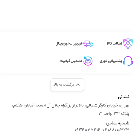
اصالت کالا
تجهیزات اورجینال
پشتیبانی فوری
تضمین کیفیت
برگشت به بالا
نشانی
تهران، خیابان کارگر شمالی، بالاتر از بزرگراه جلال آل احمد، خیابان هفتم،
پلاک 33، واحد 21
شماره تماس
|
09361037216
02188000323