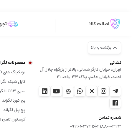
اصالت کالا
تجهی
برگشت به بالا
نشانی
محصولات لگران
تهران، خیابان کارگر شمالی، بالاتر از بزرگراه جلال آل
ترانکینگ های لگ
احمد، خیابان هفتم، پلاک 33، واحد 21
کابل شبکه لگران
سری LCS3 لگراند
پچ کورد لگراند
پچ پنل لگراند
شماره تماس
کیستون تلفن لگ
09361037216
02188000323