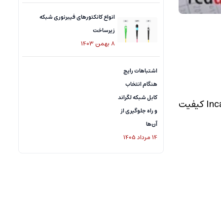
انواع کانکتورهای فیبرنوری شبکه
زیرساخت
8
بهمن
1403
اشتباهات رایج
هنگام انتخاب
کابل شبکه لگراند
Red Dot جایزه ای برای بالاترین کیفیت طراحی است. از میان یک گروه قوی از شرکت کنندگان، برنده Incara Electr'On کیفیت
و راه جلوگیری از
آن‌ها
14
مرداد
1405