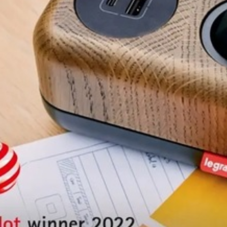
پچ کورد 2 متری Cat6ASFTP
لگراند 51781
میلیمتر 10427
5
490,000
تومان