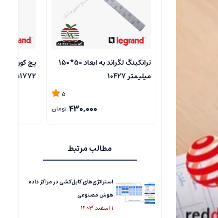
ترانکینگ لگراند به ابعاد 50*150
پچ کورد 1 متری Cat6UTP لگراند
مکانیزم (پریز
77210
51772
5
5
480,000
430,000
تومان
تومان
مطالب مرتبط
استراتژی‌های کابل‌کشی در مراکز داده
هوش مصنوعی
1
اسفند
1403