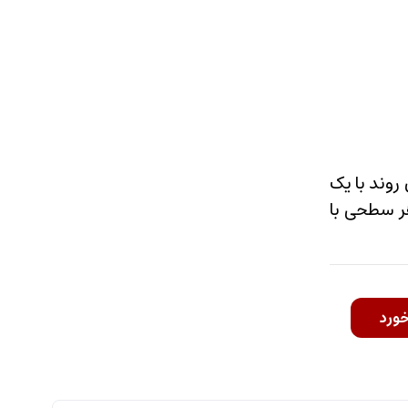
 فضاها کلیدی است. Incara Electr’On کاملاً با این روند با یک
ر سطحی با
خورد