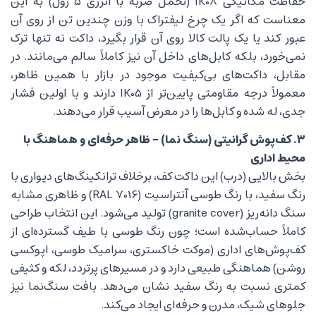
حفاظت مکانیکی IK08 (تحمل ضربه با انرژی ۵ ژول) به این
معناست که اگر یک چرخ لیفتراک با وزن چندین تن از روی آن
عبور کند یا یک پالت کالا روی آن قرار بگیرد، داکت نه تنها ترک
نمی‌خورد، بلکه کابل‌های داخل آن نیز کاملاً سالم می‌مانند. در
مقابل، داکت‌های بی‌کیفیت موجود در بازار با همین ظاهر،
معمولاً درجه مقاومتی پایین‌تر از IK05 دارند و با اولین فشار
جدی، له شده و کابل‌ها را در معرض آسیب قرار می‌دهند.
۳. کف‌پوش گرانیتی (سنگ نما) – ظاهر حرفه‌ای و هماهنگ با
محیط اداری
بخش بالایی (درب) این داکت کف، برخلاف ترانکینگ‌های دیواری با
رنگ سفید، با رنگ طوسی آنتراسیت (RAL 7016) و ظاهری مشابه
سنگ دانه‌ریز (granite cover) تولید می‌شود. این انتخاب طراحی
کاملاً حساب‌شده است؛ چون رنگ طوسی با طیف گسترده‌ای از
کف‌پوش‌های اداری (موکت خاکستری، سرامیک طوسی، اپوکسی
روشن) هماهنگی طبیعی دارد و در مسیرهای پرتردد، لکه و کثیفی
کمتری نسبت به رنگ سفید نشان می‌دهد. بافت سنگ‌نما نیز
جلوهای شیک، مدرن و حرفه‌ای ایجاد می‌کند.