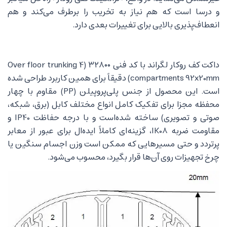
و درسا است که هم نیاز به تخریب را برطرف می‌کند و هم
انعطاف‌پذیری بالایی برای تغییرات بعدی دارد.
داکت کف روکار لگراند با کد فنی ۳۲۸۰۰ (Over floor trunking 4
compartments 92x20mm) دقیقاً برای همین کاربرد طراحی شده
است. این محصول از جنس پلی‌پروپیلن (PP) مقاوم با چهار
محفظه مجزا برای تفکیک کامل انواع مختلف کابل (برق، شبکه،
صوتی و تصویری) ساخته شده‌است و با درجه حفاظت IP40 و
مقاومت ضربه IK08، گزینه‌ای کاملاً ایده‌ال برای عبور از معابر
پرتردد و حتی مسیرهایی که ممکن است وزن اجسام سنگین یا
چرخ تجهیزات روی آن‌ها قرار بگیرد، محسوب می‌شود.