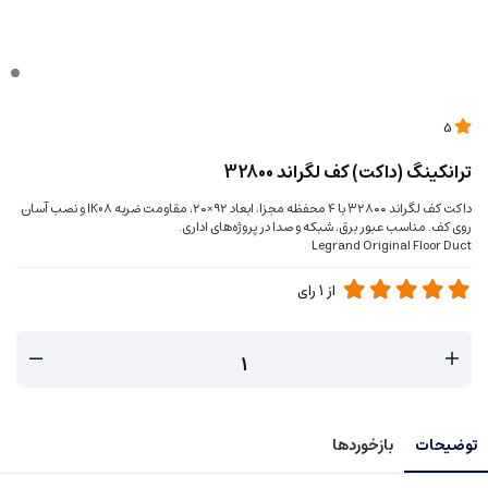
5
ترانکینگ (داکت) کف لگراند 32800
داکت کف لگراند ۳۲۸۰۰ با ۴ محفظه مجزا، ابعاد ۹۲×۲۰، مقاومت ضربه IK08 و نصب آسان
روی کف. مناسب عبور برق، شبکه و صدا در پروژه‌های اداری.
Legrand Original Floor Duct
از
1
رای
توضیحات
بازخوردها