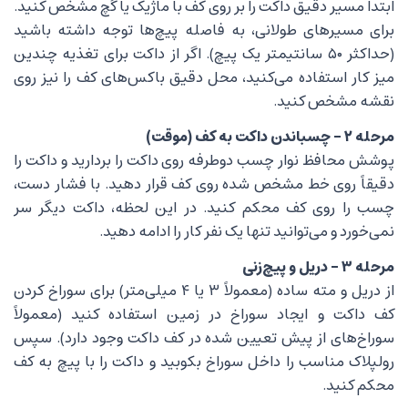
ابتدا مسیر دقیق داکت را بر روی کف با ماژیک یا گچ مشخص کنید.
برای مسیرهای طولانی، به فاصله پیچ‌ها توجه داشته باشید
(حداکثر ۵۰ سانتیمتر یک پیچ). اگر از داکت برای تغذیه چندین
میز کار استفاده می‌کنید، محل دقیق باکس‌های کف را نیز روی
نقشه مشخص کنید.
مرحله ۲ – چسباندن داکت به کف (موقت)
پوشش محافظ نوار چسب دوطرفه روی داکت را بردارید و داکت را
دقیقاً روی خط مشخص شده روی کف قرار دهید. با فشار دست،
چسب را روی کف محکم کنید. در این لحظه، داکت دیگر سر
نمی‌خورد و می‌توانید تنها یک نفر کار را ادامه دهید.
مرحله ۳ – دریل و پیچ‌زنی
از دریل و مته ساده (معمولاً ۳ یا ۴ میلی‌متر) برای سوراخ کردن
کف داکت و ایجاد سوراخ در زمین استفاده کنید (معمولاً
سوراخ‌های از پیش تعیین شده در کف داکت وجود دارد). سپس
رولپلاک مناسب را داخل سوراخ بکوبید و داکت را با پیچ به کف
محکم کنید.