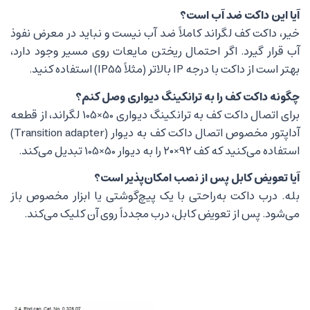
آیا این داکت ضد آب است؟
خیر، داکت کف لگراند کاملاً ضد آب نیست و نباید در معرض نفوذ
آب قرار گیرد. اگر احتمال ریختن مایعات روی مسیر وجود دارد،
بهتر است از داکت با درجه IP بالاتر (مثلاً IP55) استفاده کنید.
چگونه داکت کف را به ترانکینگ دیواری وصل کنم؟
برای اتصال داکت کف به ترانکینگ دیواری 50×105 لگراند، از قطعه
آداپتور مخصوص اتصال داکت کف به دیوار (Transition adapter)
استفاده می‌کنید که کف ۹۲×۲۰ را به دیوار 50×105 تبدیل می‌کند.
آیا تعویض کابل پس از نصب امکان‌پذیر است؟
بله. درب داکت به‌راحتی با یک پیچ‌گوشتی یا ابزار مخصوص باز
می‌شود. پس از تعویض کابل، درب مجدداً روی آن کلیک می‌کند.